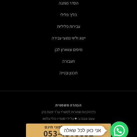
הסדר מותנה
הליך פלילי
עבירות פליליות
ייצוג וליווי נפגעי עבירה
מיסים וצווארון לבן
תעבורה
תכנון ובנייה
הבהרה משפטית
כל הזכויות שמורות למשרד עו״ד יפעת כהן
עוצב ונבנה ב-♥ על ידי סטודיו כולי עלמא
התקשרו לייעוץ טלפוני חינם
אני כאן לכל שאלה
053-4570002