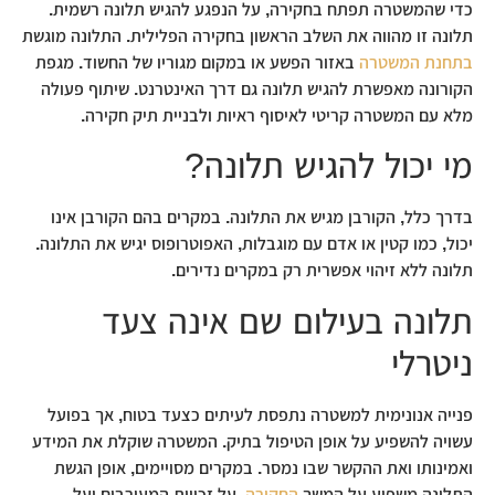
כדי שהמשטרה תפתח בחקירה, על הנפגע להגיש תלונה רשמית.
תלונה זו מהווה את השלב הראשון בחקירה הפלילית. התלונה מוגשת
בתחנת המשטרה
באזור הפשע או במקום מגוריו של החשוד. מגפת
הקורונה מאפשרת להגיש תלונה גם דרך האינטרנט. שיתוף פעולה
מלא עם המשטרה קריטי לאיסוף ראיות ולבניית תיק חקירה.
מי יכול להגיש תלונה?
בדרך כלל, הקורבן מגיש את התלונה. במקרים בהם הקורבן אינו
יכול, כמו קטין או אדם עם מוגבלות, האפוטרופוס יגיש את התלונה.
תלונה ללא זיהוי אפשרית רק במקרים נדירים.
תלונה בעילום שם אינה צעד
ניטרלי
פנייה אנונימית למשטרה נתפסת לעיתים כצעד בטוח, אך בפועל
עשויה להשפיע על אופן הטיפול בתיק. המשטרה שוקלת את המידע
ואמינותו ואת ההקשר שבו נמסר. במקרים מסויימים, אופן הגשת
התלונה משפיע על המשך
החקירה
, על זכויות המעורבים ועל