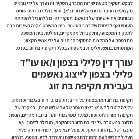
לבקש תסקיר מטעם שירות המבחן. תסקיר זה נערך על ידי גורמים
מקצועיים (עובדים סוציאליים וכיוצ'א), והוא כולל מבדקים שונים
הבוחנים את אישיותו של הנאשם. תסקיר זה יכול להוביל להפחתת
העונש ואף לביטולו של כתב האישום. בית המשפט מקנה חשיבות רבה
לתסקיר המקצועי, וחלק גדול מהמקרים, החלטת בית המשפט
מתבססת על המלצות התסקיר הניתנות על ידי אנשי מקצוע
המתמחים בנושא אלימות במשפחה בכלל ותקיפת בת זוג בפרט.
עורך דין פלילי בצפון ו/או עו"ד
פלילי בצפון לייצוג נאשמים
בעבירת תקיפת בת זוג
תקיפת בת זוג המתבצעת על ידי בן זוג קבוע, ידוע בציבור וכדומה,
עלולה להוביל לעונש ריצוי מאסר של עד שלוש שנים, ובמקרה של
תקיפה חמורה לתקופות מאסר ממושכות יותר. ברוב המקרים, הגשת
תלונה במשטרה של ידי בת הזוג המותקפת, מובילה לזימונו ו/או
מעצרו של בן הזוג התוקף, וכפועל יוצא מכך, לפתיחת תיק פלילי
העלול להבשיל עם הזמן לכתב אישום והעמדה לדין. בנוסף, בן הזוג