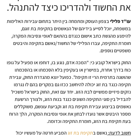
את החשוד ולהדריכו כיצד להתנהל.
עו"ד פלילי
בצפון העוסק ומתמחה בין היתר בתחום עבירות האלימות
במשפחה, יוכל לסייע בידיהם של הנאשמים בתקיפת בת זוגם,
להימנע מהגשת כתב אישום כנגדם בהתאם לאופי ונסיבות המקרה,
חומרת התקיפה, עברו הפלילי של החשוד/נאשם בתקיפה והיבטים
משפטיים נוספים.
החוק בישראל קובע כי: "המכה אדם, נוגע בו, דוחפו או מפעיל על גופו
כוח בדרך אחרת, במישרין או בעקיפין בלא הסכמתו או בהסכמתו
שהושגה בתרמית הרי זו תקיפה". כפועל יוצא מהגדרת החוק, עבירת
תקיפה כנגד בת זוג יכולה להיחשב ככזו גם במקרים בהם לו נגרמו
נזקים פיזיים ממשיים לבת הזוג. יחד עם זאת, החוק בישראל משכיל
להבדיל בין סוגי התקיפה השונים כנגד בנות הזוג, ולצורך הרשעת
נאשמים בביצוע עבירת תקיפת בת זוג וקביעת עונשם, משוקללים
מספר היבטים אשר נועדו לבחון את אופי ונסיבות המקרה, הלך הרוח
בעת תקיפת בת הזוג, חומרת התקיפה וכדומה.
חשוב לדעת:
נאשם ב
תקיפת בת זוג
המביע חרטה על מעשיו יכול